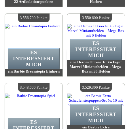
22 Artikulationspunkten
Hasbro
Wert:
3 596 300 Madpoints
Wert:
3 596 300 Madpoints
Verfügbare Menge:
4
Verfügbare Menge:
4
3.556.700 Punkte
3.550.600 Punkte
ES
INTERESSIERT
ES
MICH
INTERESSIERT
eine Heroes Of Goo Jit Zu Figur
MICH
Marvel Miniaturhelden – Mega-
ein Barbie Dreamtopia Einhorn
Box mit 6 Helden
Wert:
3 556 700 Madpoints
Wert:
3 550 600 Madpoints
Verfügbare Menge:
4
Verfügbare Menge:
4
3.548.600 Punkte
3.529.300 Punkte
ES
INTERESSIERT
MICH
ES
ein Barbie Extra
INTERESSIERT