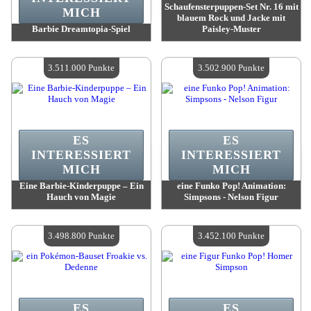
Schaufensterpuppen-Set Nr. 16 mit
MICH
blauem Rock und Jacke mit
Barbie Dreamtopia-Spiel
Paisley-Muster
Wert:
3 548 600 Madpoints
Wert:
3 529 300 Madpoints
Verfügbare Menge:
4
Verfügbare Menge:
4
3.511.000 Punkte
3.502.900 Punkte
ES
ES
INTERESSIERT
INTERESSIERT
MICH
MICH
Eine Barbie-Kinderpuppe – Ein
eine Funko Pop! Animation:
Hauch von Magie
Simpsons - Nelson Figur
Wert:
3 511 000 Madpoints
Wert:
3 502 900 Madpoints
Verfügbare Menge:
4
Verfügbare Menge:
4
3.498.800 Punkte
3.452.100 Punkte
ES
ES