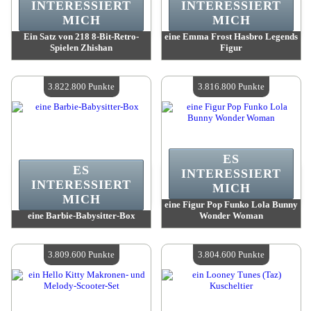
INTERESSIERT
INTERESSIERT
MICH
MICH
Ein Satz von 218 8-Bit-Retro-
eine Emma Frost Hasbro Legends
Spielen Zhishan
Figur
Wert:
3 893 500 Madpoints
Wert:
3 850 300 Madpoints
Verfügbare Menge:
4
Verfügbare Menge:
4
3.822.800 Punkte
3.816.800 Punkte
ES
ES
INTERESSIERT
INTERESSIERT
MICH
MICH
eine Figur Pop Funko Lola Bunny
eine Barbie-Babysitter-Box
Wonder Woman
Wert:
3 822 800 Madpoints
Wert:
3 816 800 Madpoints
Verfügbare Menge:
4
Verfügbare Menge:
4
3.809.600 Punkte
3.804.600 Punkte