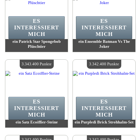
ES
ES
INTERESSIERT
INTERESSIERT
MICH
MICH
ein Patrick Star Spongebob
ein Ensemble Batman Vs The
Plüschtier
Joker
Wert:
3 380 000 Madpoints
Wert:
3 365 800 Madpoints
Verfügbare Menge:
4
Verfügbare Menge:
4
3.343.400 Punkte
3.342.400 Punkte
ES
ES
INTERESSIERT
INTERESSIERT
MICH
MICH
ein Satz Ecoiffier-Steine
ein Purpledi Brick Strohhalm-Set
Wert:
3 343 400 Madpoints
Wert:
3 342 400 Madpoints
Verfügbare Menge:
4
Verfügbare Menge:
4
3.342.400 Punkte
3.342.400 Punkte