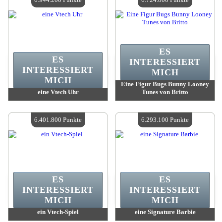
ES
ES
INTERESSIERT
INTERESSIERT
MICH
MICH
Eine Figur Bugs Bunny Looney
eine Vtech Uhr
Tunes von Britto
Wert:
6 944 200 Madpoints
Wert:
6 724 800 Madpoints
Verfügbare Menge:
4
Verfügbare Menge:
4
6.401.800 Punkte
6.293.100 Punkte
ES
ES
INTERESSIERT
INTERESSIERT
MICH
MICH
ein Vtech-Spiel
eine Signature Barbie