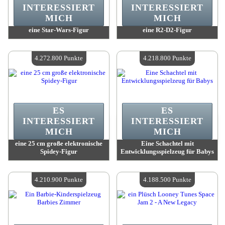
INTERESSIERT
INTERESSIERT
MICH
MICH
eine Star-Wars-Figur
eine R2-D2-Figur
Wert:
4 273 800 Madpoints
Wert:
4 272 800 Madpoints
Verfügbare Menge:
4
Verfügbare Menge:
4
4.272.800 Punkte
4.218.800 Punkte
ES
ES
INTERESSIERT
INTERESSIERT
MICH
MICH
eine 25 cm große elektronische
Eine Schachtel mit
Spidey-Figur
Entwicklungsspielzeug für Babys
Wert:
4 272 800 Madpoints
Wert:
4 218 800 Madpoints
Verfügbare Menge:
4
Verfügbare Menge:
4
4.210.900 Punkte
4.188.500 Punkte