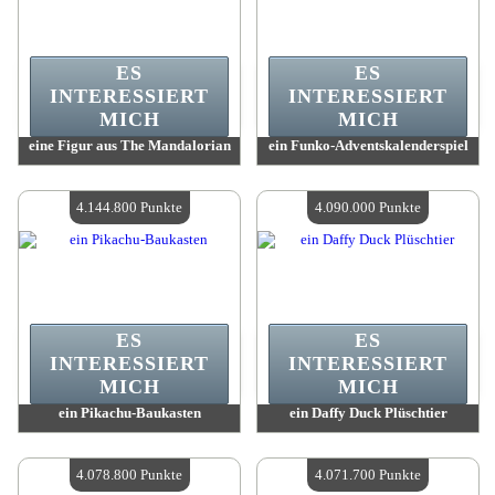
ES
ES
INTERESSIERT
INTERESSIERT
MICH
MICH
eine Figur aus The Mandalorian
ein Funko-Adventskalenderspiel
Wert:
4 188 500 Madpoints
Wert:
4 145 900 Madpoints
Verfügbare Menge:
4
Verfügbare Menge:
4
4.144.800 Punkte
4.090.000 Punkte
ES
ES
INTERESSIERT
INTERESSIERT
MICH
MICH
ein Pikachu-Baukasten
ein Daffy Duck Plüschtier
Wert:
4 144 800 Madpoints
Wert:
4 090 000 Madpoints
Verfügbare Menge:
4
Verfügbare Menge:
4
4.078.800 Punkte
4.071.700 Punkte