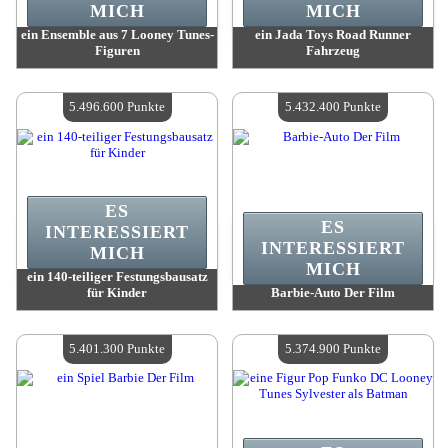
MICH
MICH
ein Ensemble aus 7 Looney Tunes-
ein Jada Toys Road Runner
Figuren
Fahrzeug
Wert:
5 709 100 Madpoints
Wert:
5 666 400 Madpoints
Verfügbare Menge:
4
Verfügbare Menge:
4
5.496.600 Punkte
5.432.400 Punkte
ES
ES
INTERESSIERT
INTERESSIERT
MICH
MICH
ein 140-teiliger Festungsbausatz
für Kinder
Barbie-Auto Der Film
Wert:
5 496 600 Madpoints
Wert:
5 432 400 Madpoints
Verfügbare Menge:
4
Verfügbare Menge:
4
5.401.300 Punkte
5.374.900 Punkte