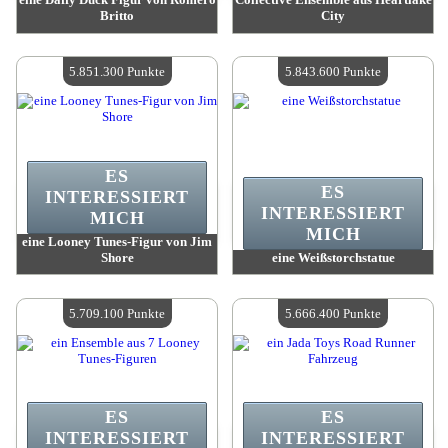
Britto
City
Wert:
6 028 000 Madpoints
Wert:
5 881 800 Madpoints
Verfügbare Menge:
4
Verfügbare Menge:
4
5.851.300 Punkte
5.843.600 Punkte
ES
ES
INTERESSIERT
INTERESSIERT
MICH
MICH
eine Looney Tunes-Figur von Jim
Shore
eine Weißstorchstatue
Wert:
5 851 300 Madpoints
Wert:
5 843 600 Madpoints
Verfügbare Menge:
4
Verfügbare Menge:
4
5.709.100 Punkte
5.666.400 Punkte
ES
ES
INTERESSIERT
INTERESSIERT