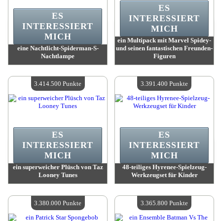
ES
ES
INTERESSIERT
INTERESSIERT
MICH
MICH
ein Multipack mit Marvel Spidey-
eine Nachtlicht-Spiderman-S-
und seinen fantastischen Freunden-
Nachtlampe
Figuren
Wert:
3 426 700 Madpoints
Wert:
3 414 700 Madpoints
Verfügbare Menge:
4
Verfügbare Menge:
4
3.414.500 Punkte
3.391.400 Punkte
ES
ES
INTERESSIERT
INTERESSIERT
MICH
MICH
ein superweicher Plüsch von Taz
48-teiliges Hyrenee-Spielzeug-
Looney Tunes
Werkzeugset für Kinder
Wert:
3 414 500 Madpoints
Wert:
3 391 400 Madpoints
Verfügbare Menge:
4
Verfügbare Menge:
4
3.380.000 Punkte
3.365.800 Punkte