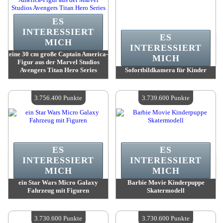
ES
INTERESSIERT
ES
MICH
INTERESSIERT
eine 30 cm große Captain America-
MICH
Figur aus der Marvel Studios
Avengers Titan Hero Series
Sofortbildkamera für Kinder
Wert:
3 764 900 Madpoints
Wert:
3 762 900 Madpoints
Verfügbare Menge:
4
Verfügbare Menge:
4
3.756.400 Punkte
3.739.600 Punkte
ES
ES
INTERESSIERT
INTERESSIERT
MICH
MICH
ein Star Wars Micro Galaxy
Barbie Movie Kinderpuppe
Fahrzeug mit Figuren
Skatermodell
Wert:
3 756 400 Madpoints
Wert:
3 739 600 Madpoints
Verfügbare Menge:
4
Verfügbare Menge:
4
3.730.600 Punkte
3.730.600 Punkte