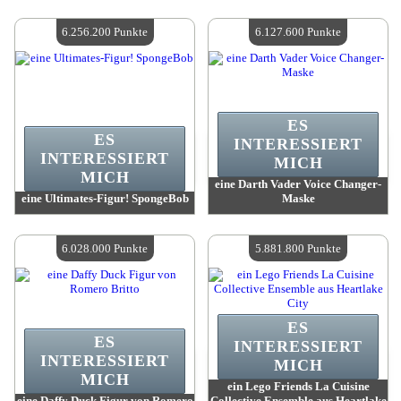
Wert:
6 401 800 Madpoints
Wert:
6 293 100 Madpoints
Verfügbare Menge:
4
Verfügbare Menge:
4
6.256.200 Punkte
6.127.600 Punkte
ES
ES
INTERESSIERT
INTERESSIERT
MICH
MICH
eine Darth Vader Voice Changer-
eine Ultimates-Figur! SpongeBob
Maske
Wert:
6 256 200 Madpoints
Wert:
6 127 600 Madpoints
Verfügbare Menge:
4
Verfügbare Menge:
4
6.028.000 Punkte
5.881.800 Punkte
ES
ES
INTERESSIERT
INTERESSIERT
MICH
MICH
ein Lego Friends La Cuisine
eine Daffy Duck Figur von Romero
Collective Ensemble aus Heartlake