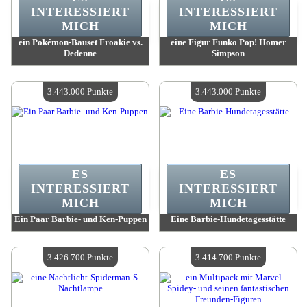
INTERESSIERT
INTERESSIERT
MICH
MICH
ein Pokémon-Bauset Froakie vs.
eine Figur Funko Pop! Homer
Dedenne
Simpson
Wert:
3 498 800 Madpoints
Wert:
3 452 100 Madpoints
Verfügbare Menge:
4
Verfügbare Menge:
4
3.443.000 Punkte
3.443.000 Punkte
ES
ES
INTERESSIERT
INTERESSIERT
MICH
MICH
Ein Paar Barbie- und Ken-Puppen
Eine Barbie-Hundetagesstätte
Wert:
3 443 000 Madpoints
Wert:
3 443 000 Madpoints
Verfügbare Menge:
4
Verfügbare Menge:
4
3.426.700 Punkte
3.414.700 Punkte