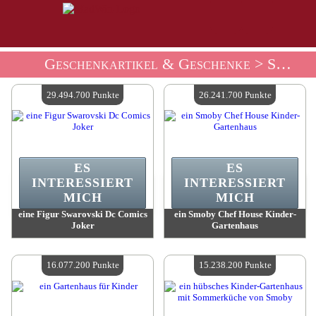
Geschenkartikel & Geschenke
> Souvenirladen Spielzeug Und Figuren
29.494.700 Punkte
26.241.700 Punkte
ES
ES
INTERESSIERT
INTERESSIERT
MICH
MICH
eine Figur Swarovski Dc Comics
ein Smoby Chef House Kinder-
Joker
Gartenhaus
Wert:
29 494 700 Madpoints
Wert:
26 241 700 Madpoints
Verfügbare Menge:
4
Verfügbare Menge:
4
16.077.200 Punkte
15.238.200 Punkte