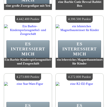
MICH
eine Barbie Cutie Reveal Rabbit
eine große Zwergenfigur mit Yeti
Box
Wert:
4 443 900 Madpoints
Wert:
4 442 400 Madpoints
Verfügbare Menge:
4
Verfügbare Menge:
4
4.442.400 Punkte
4.396.500 Punkte
ES
ES
INTERESSIERT
INTERESSIERT
MICH
MICH
Ein Barbie-Kinderspielzeugmöbel-
ein lehrreiches Magnetbausteinset
und Zoogeschäft
für Kinder
Wert:
4 442 400 Madpoints
Wert:
4 396 500 Madpoints
Verfügbare Menge:
4
Verfügbare Menge:
4
4.273.800 Punkte
4.272.800 Punkte
ES
ES