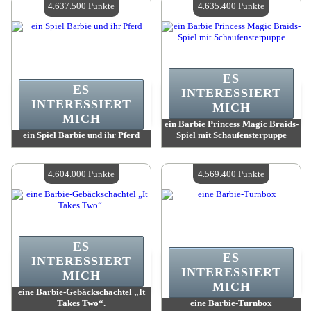
4.637.500 Punkte
4.635.400 Punkte
ES
ES
INTERESSIERT
INTERESSIERT
MICH
MICH
ein Barbie Princess Magic Braids-
ein Spiel Barbie und ihr Pferd
Spiel mit Schaufensterpuppe
Wert:
4 637 500 Madpoints
Wert:
4 635 400 Madpoints
Verfügbare Menge:
4
Verfügbare Menge:
4
4.604.000 Punkte
4.569.400 Punkte
ES
ES
INTERESSIERT
INTERESSIERT
MICH
MICH
eine Barbie-Gebäckschachtel „It
Takes Two“.
eine Barbie-Turnbox