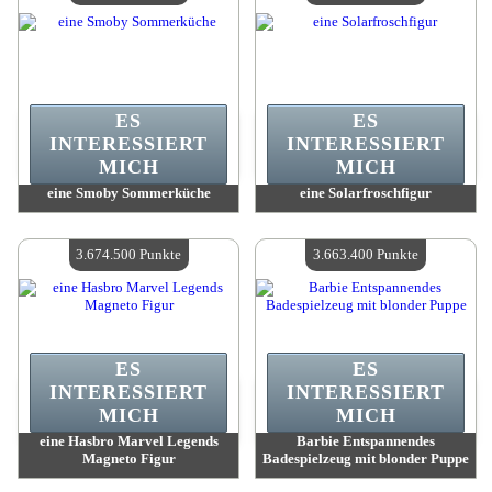
ES
ES
INTERESSIERT
INTERESSIERT
MICH
MICH
eine Smoby Sommerküche
eine Solarfroschfigur
Wert:
3 730 600 Madpoints
Wert:
3 730 600 Madpoints
Verfügbare Menge:
4
Verfügbare Menge:
4
3.674.500 Punkte
3.663.400 Punkte
ES
ES
INTERESSIERT
INTERESSIERT
MICH
MICH
eine Hasbro Marvel Legends
Barbie Entspannendes
Magneto Figur
Badespielzeug mit blonder Puppe
Wert:
3 674 500 Madpoints
Wert:
3 663 400 Madpoints