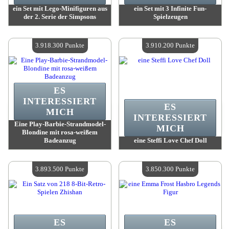
ein Set mit Lego-Minifiguren aus
ein Set mit 3 Infinite Fun-
der 2. Serie der Simpsons
Spielzeugen
Wert:
3 931 500 Madpoints
Wert:
3 923 400 Madpoints
Verfügbare Menge:
4
Verfügbare Menge:
4
3.918.300 Punkte
3.910.200 Punkte
ES
INTERESSIERT
ES
MICH
INTERESSIERT
Eine Play-Barbie-Strandmodel-
MICH
Blondine mit rosa-weißem
Badeanzug
eine Steffi Love Chef Doll
Wert:
3 918 300 Madpoints
Wert:
3 910 200 Madpoints
Verfügbare Menge:
4
Verfügbare Menge:
4
3.893.500 Punkte
3.850.300 Punkte
ES
ES