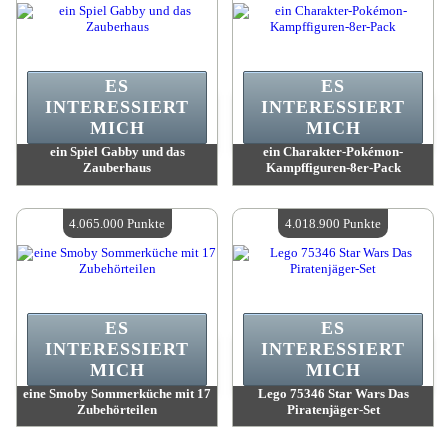
ES
ES
INTERESSIERT
INTERESSIERT
MICH
MICH
ein Spiel Gabby und das
ein Charakter-Pokémon-
Zauberhaus
Kampffiguren-8er-Pack
Wert:
4 078 800 Madpoints
Wert:
4 071 700 Madpoints
Verfügbare Menge:
4
Verfügbare Menge:
4
4.065.000 Punkte
4.018.900 Punkte
ES
ES
INTERESSIERT
INTERESSIERT
MICH
MICH
eine Smoby Sommerküche mit 17
Lego 75346 Star Wars Das
Zubehörteilen
Piratenjäger-Set
Wert:
4 065 000 Madpoints
Wert:
4 018 900 Madpoints