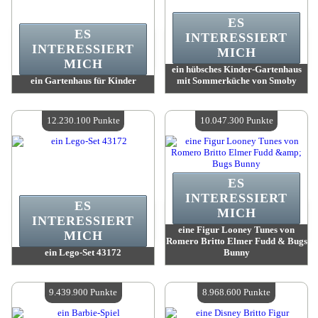
ES
ES
INTERESSIERT
INTERESSIERT
MICH
MICH
ein hübsches Kinder-Gartenhaus
ein Gartenhaus für Kinder
mit Sommerküche von Smoby
Wert:
16 077 200 Madpoints
Wert:
15 238 200 Madpoints
Verfügbare Menge:
4
Verfügbare Menge:
4
12.230.100 Punkte
10.047.300 Punkte
ES
INTERESSIERT
ES
MICH
INTERESSIERT
eine Figur Looney Tunes von
MICH
Romero Britto Elmer Fudd & Bugs
ein Lego-Set 43172
Bunny
Wert:
12 230 100 Madpoints
Wert:
10 047 300 Madpoints
Verfügbare Menge:
4
Verfügbare Menge:
4
9.439.900 Punkte
8.968.600 Punkte