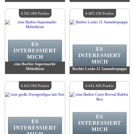
Wert:
4 604 000 Madpoints
Wert:
4 569 400 Madpoints
Verfügbare Menge:
4
Verfügbare Menge:
4
4.502.400 Punkte
4.485.100 Punkte
ES
ES
INTERESSIERT
INTERESSIERT
MICH
MICH
eine Barbie-Supermarkt-
Möbelkiste
Barbie Looks 21 Sammlerpuppe
Wert:
4 502 400 Madpoints
Wert:
4 485 100 Madpoints
Verfügbare Menge:
4
Verfügbare Menge:
4
4.443.900 Punkte
4.442.400 Punkte
ES
ES
INTERESSIERT
INTERESSIERT
MICH