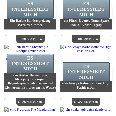
ES
ES
INTERESSIERT
INTERESSIERT
MICH
MICH
Ein Barbie-Kinderspielzeug
ein Plüsch Looney Tunes Space
Barbies Zimmer
Jam 2 - A New Legacy
Wert:
4 210 900 Madpoints
Wert:
4 188 500 Madpoints
Verfügbare Menge:
4
Verfügbare Menge:
4
4.188.500 Punkte
4.188.500 Punkte
ES
INTERESSIERT
ES
MICH
INTERESSIERT
ein Barbie Dreamtopia
MICH
Meerjungfrauenspiel
Regenbogenblonde Farben und
eine Amaya Raine Rainbow High
Lichter zum Eintauchen ins Wasser
Fashion Doll
Wert:
4 188 500 Madpoints
Wert:
4 188 500 Madpoints
Verfügbare Menge:
4
Verfügbare Menge:
4
4.188.500 Punkte
4.145.900 Punkte