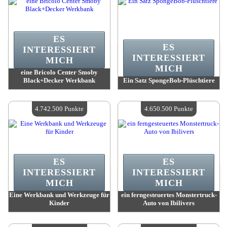
ES
ES
INTERESSIERT
INTERESSIERT
MICH
MICH
eine Bricolo Center Smoby
Black+Decker Werkbank
Ein Satz SpongeBob-Plüschtiere
Wert:
4 818 700 Madpoints
Wert:
4 769 500 Madpoints
Verfügbare Menge:
4
Verfügbare Menge:
4
4.742.500 Punkte
4.650.500 Punkte
ES
ES
INTERESSIERT
INTERESSIERT
MICH
MICH
Eine Werkbank und Werkzeuge für
ein ferngesteuertes Monstertruck-
Kinder
Auto von Ibilivers
Wert:
4 742 500 Madpoints
Wert:
4 650 500 Madpoints
Verfügbare Menge:
4
Verfügbare Menge:
4