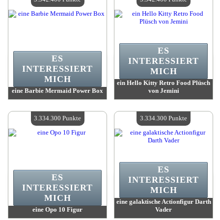
ES
ES
INTERESSIERT
INTERESSIERT
MICH
MICH
ein Hello Kitty Retro Food Plüsch
eine Barbie Mermaid Power Box
von Jemini
Wert:
3 342 400 Madpoints
Wert:
3 342 400 Madpoints
Verfügbare Menge:
4
Verfügbare Menge:
4
3.334.300 Punkte
3.334.300 Punkte
ES
ES
INTERESSIERT
INTERESSIERT
MICH
MICH
eine galaktische Actionfigur Darth
eine Opo 10 Figur
Vader