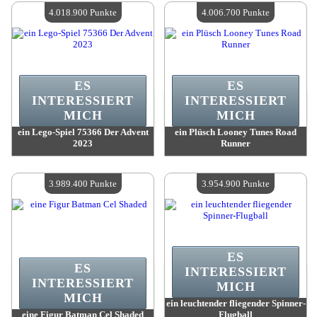
Verfügbare Menge:
4
Verfügbare Menge:
4
4.018.900 Punkte
4.006.700 Punkte
ES
ES
INTERESSIERT
INTERESSIERT
MICH
MICH
ein Lego-Spiel 75366 Der Advent
ein Plüsch Looney Tunes Road
2023
Runner
Wert:
4 018 900 Madpoints
Wert:
4 006 700 Madpoints
Verfügbare Menge:
4
Verfügbare Menge:
4
3.989.400 Punkte
3.954.900 Punkte
ES
ES
INTERESSIERT
INTERESSIERT
MICH
MICH
ein leuchtender fliegender Spinner-
eine Figur Batman Cel Shaded
Flugball