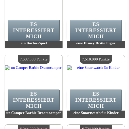
ES
ES
INTERESSIERT
INTERESSIERT
MICH
MICH
ein Barbie-Spiel
eine Disney Britto Figur
Wert:
9 439 900 Madpoints
Wert:
8 968 600 Madpoints
Verfügbare Menge:
4
Verfügbare Menge:
4
7.607.500 Punkte
7.510.000 Punkte
ES
ES
INTERESSIERT
INTERESSIERT
MICH
MICH
un Camper Barbie Dreamcamper
eine Smartwatch für Kinder
Wert:
7 607 500 Madpoints
Wert:
7 510 000 Madpoints
Verfügbare Menge:
4
Verfügbare Menge:
4
6.944.200 Punkte
6.724.800 Punkte