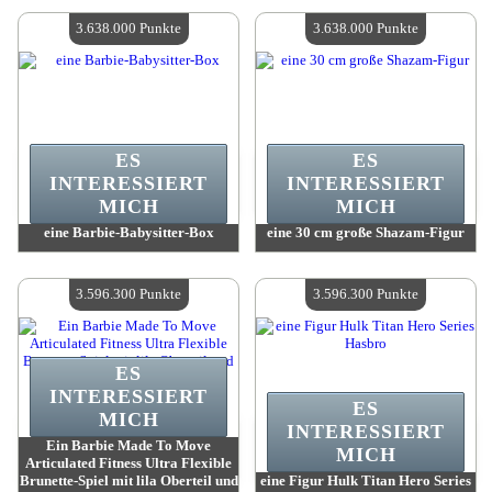
Verfügbare Menge:
4
Verfügbare Menge:
4
3.638.000 Punkte
3.638.000 Punkte
ES
ES
INTERESSIERT
INTERESSIERT
MICH
MICH
eine Barbie-Babysitter-Box
eine 30 cm große Shazam-Figur
Wert:
3 638 000 Madpoints
Wert:
3 638 000 Madpoints
Verfügbare Menge:
4
Verfügbare Menge:
4
3.596.300 Punkte
3.596.300 Punkte
ES
INTERESSIERT
ES
MICH
INTERESSIERT
Ein Barbie Made To Move
MICH
Articulated Fitness Ultra Flexible
Brunette-Spiel mit lila Oberteil und
eine Figur Hulk Titan Hero Series