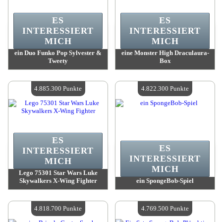
ES
ES
INTERESSIERT
INTERESSIERT
MICH
MICH
ein Duo Funko Pop Sylvester &
eine Monster High Draculaura-
Tweety
Box
Wert:
5 036 700 Madpoints
Wert:
5 035 600 Madpoints
Verfügbare Menge:
4
Verfügbare Menge:
4
4.885.300 Punkte
4.822.300 Punkte
ES
ES
INTERESSIERT
INTERESSIERT
MICH
MICH
Lego 75301 Star Wars Luke
Skywalkers X-Wing Fighter
ein SpongeBob-Spiel
Wert:
4 885 300 Madpoints
Wert:
4 822 300 Madpoints
Verfügbare Menge:
4
Verfügbare Menge:
4
4.818.700 Punkte
4.769.500 Punkte