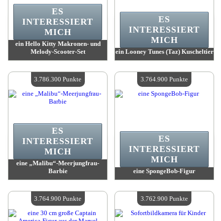
ES
ES
INTERESSIERT
INTERESSIERT
MICH
MICH
ein Hello Kitty Makronen- und
Melody-Scooter-Set
ein Looney Tunes (Taz) Kuscheltier
Wert:
3 809 600 Madpoints
Wert:
3 804 600 Madpoints
Verfügbare Menge:
4
Verfügbare Menge:
4
3.786.300 Punkte
3.764.900 Punkte
ES
ES
INTERESSIERT
INTERESSIERT
MICH
MICH
eine „Malibu“-Meerjungfrau-
Barbie
eine SpongeBob-Figur
Wert:
3 786 300 Madpoints
Wert:
3 764 900 Madpoints
Verfügbare Menge:
4
Verfügbare Menge:
4
3.764.900 Punkte
3.762.900 Punkte