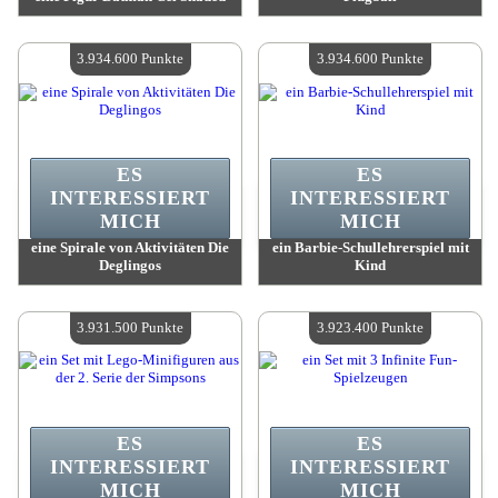
Wert:
3 989 400 Madpoints
Wert:
3 954 900 Madpoints
Verfügbare Menge:
4
Verfügbare Menge:
4
3.934.600 Punkte
3.934.600 Punkte
ES
ES
INTERESSIERT
INTERESSIERT
MICH
MICH
eine Spirale von Aktivitäten Die
ein Barbie-Schullehrerspiel mit
Deglingos
Kind
Wert:
3 934 600 Madpoints
Wert:
3 934 600 Madpoints
Verfügbare Menge:
4
Verfügbare Menge:
4
3.931.500 Punkte
3.923.400 Punkte
ES
ES
INTERESSIERT
INTERESSIERT
MICH
MICH