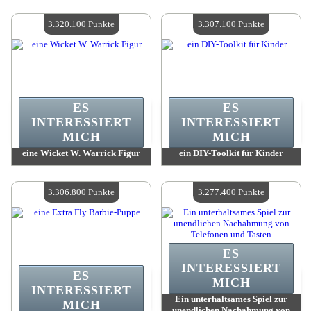
Wert:
3 334 300 Madpoints
Wert:
3 334 300 Madpoints
Verfügbare Menge:
4
Verfügbare Menge:
4
3.320.100 Punkte
3.307.100 Punkte
ES
ES
INTERESSIERT
INTERESSIERT
MICH
MICH
eine Wicket W. Warrick Figur
ein DIY-Toolkit für Kinder
Wert:
3 320 100 Madpoints
Wert:
3 307 100 Madpoints
Verfügbare Menge:
4
Verfügbare Menge:
4
3.306.800 Punkte
3.277.400 Punkte
ES
INTERESSIERT
ES
MICH
INTERESSIERT
Ein unterhaltsames Spiel zur
MICH
unendlichen Nachahmung von