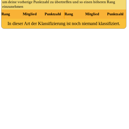
um deine vorherige Punktzahl zu übertreffen und so einen höheren Rang
einzunehmen
Rang
Mitglied
Punktzahl
Rang
Mitglied
Punktzahl
In dieser Art der Klassifizierung ist noch niemand klassifiziert.