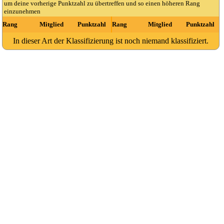
um deine vorherige Punktzahl zu übertreffen und so einen höheren Rang
einzunehmen
Rang
Mitglied
Punktzahl
Rang
Mitglied
Punktzahl
In dieser Art der Klassifizierung ist noch niemand klassifiziert.