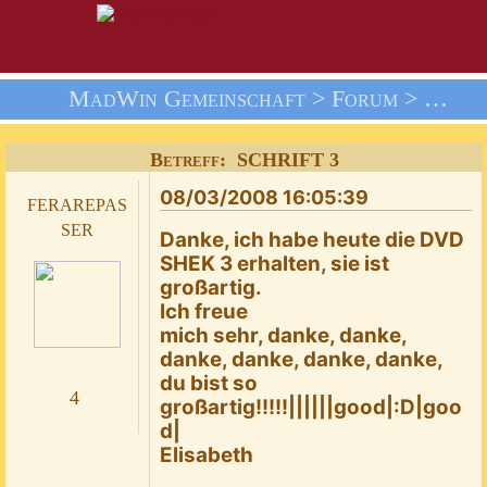
MadWin Gemeinschaft >
Forum
>
Die G
Betreff: SCHRIFT 3
08/03/2008 16:05:39
ferarepas
ser
Danke, ich habe heute die DVD
SHEK 3 erhalten, sie ist
großartig.
Ich freue
mich sehr, danke, danke,
danke, danke, danke, danke,
du bist so
4
großartig!!!!!||||||good|:D|goo
d|
Elisabeth