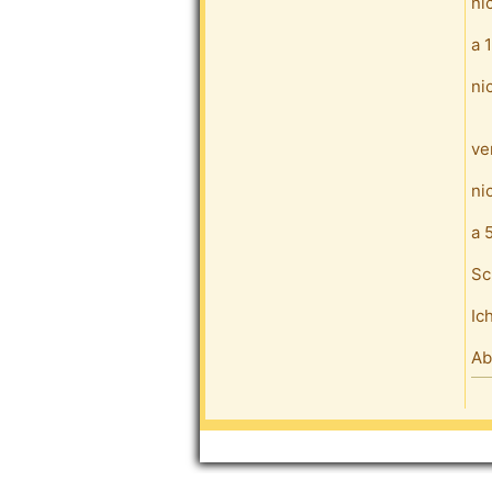
ni
a 
ni
ve
ni
a 
Sc
Ic
Ab