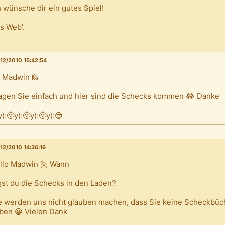
h wünsche dir ein gutes Spiel!
s Web'.
12/2010 15:42:54
 Madwin 🙋
agen Sie einfach und hier sind die Schecks kommen 😂 Danke
y):🙁y):🙁y):🙁y):😎
12/2010 14:36:16
llo Madwin 🙋 Wann
gst du die Schecks in den Laden?
e werden uns nicht glauben machen, dass Sie keine Scheckbü
ben 😀 Vielen Dank