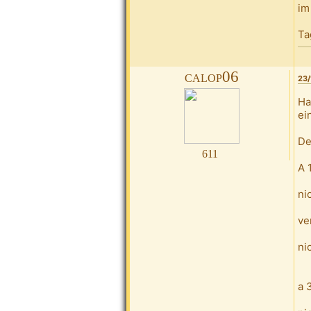
im
Ta
calop06
23/
Ha
ei
De
611
A 
ni
ve
ni
a 