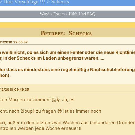
>
Ihre Vorschläge !!!
>
Schecks
Wand
-
Forum
-
Hilfe Und FAQ
Betreff: Schecks
11/2010 22:55:37
h weiß nicht, ob es sich um einen Fehler oder die neue Richtlini
r, in der Schecks im Laden unbegrenzt waren.....
er dass es mindestens eine regelmäßige Nachschublieferung
hön).
12/2010 09:49:35
ten Morgen zusammen! 🙋🙋 Ja, es
icht, nach 2loup1 zu fragen 😎 Ist es immer noch
icri, außer in den letzten zwei Wochen aus besonderen Gründen
ntrollen werden jede Woche erneuert!