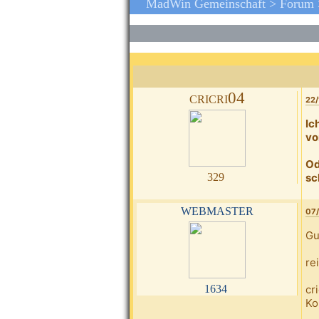
MadWin Gemeinschaft >
Forum
cricri04
22/
Ic
vo
Od
329
sc
webmaster
07/
Gu
re
1634
cr
Ko