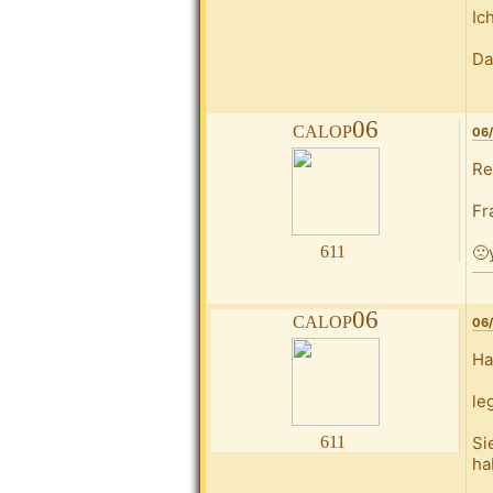
Ic
Da
calop06
06/
Re
Fr
611
🙁
calop06
06/
Ha
le
611
Si
ha