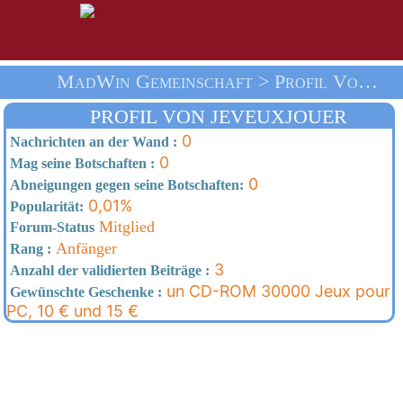
MadWin Gemeinschaft > Profil Von Jeveuxjouer > Heim
PROFIL VON JEVEUXJOUER
0
Nachrichten an der Wand :
0
Mag seine Botschaften :
0
Abneigungen gegen seine Botschaften:
0,01%
Popularität:
Mitglied
Forum-Status
Anfänger
Rang :
3
Anzahl der validierten Beiträge :
un CD-ROM 30000 Jeux pour
Gewünschte Geschenke :
PC, 10 € und 15 €