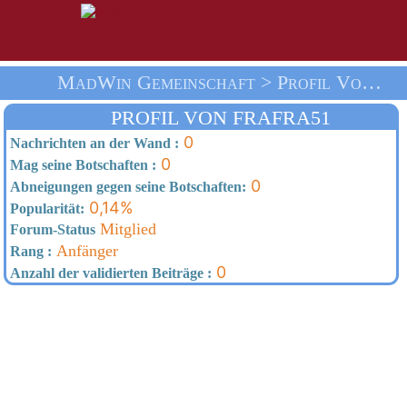
MadWin Gemeinschaft > Profil Von Frafra51 > Heim
PROFIL VON FRAFRA51
0
Nachrichten an der Wand :
0
Mag seine Botschaften :
0
Abneigungen gegen seine Botschaften:
0,14%
Popularität:
Mitglied
Forum-Status
Anfänger
Rang :
0
Anzahl der validierten Beiträge :